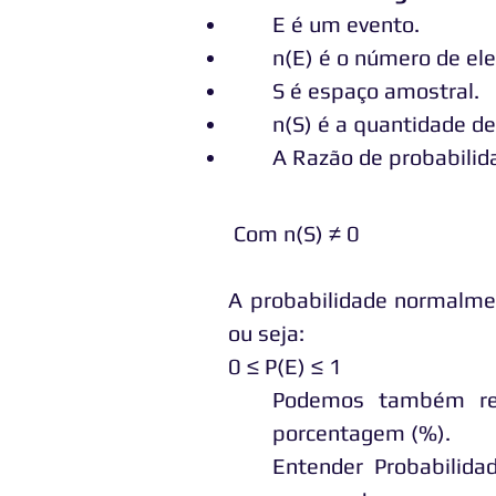
E é um evento.
n(E) é o número de el
S é espaço amostral.
n(S) é a quantidade d
A Razão de probabilid
Com n(S) ≠ 0
A probabilidade normalmen
ou seja:
0 ≤ P(E) ≤ 1
Podemos também re
porcentagem (%).
Entender Probabilida