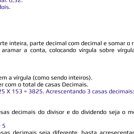
dois.
rte inteira, parte decimal com decimal e somar o 
 aramar a conta, colocando vírgula sobre vírgu
em a vírgula (como sendo inteiros).
er com o total de casas Decimais.
 25 X 153 = 3825. Acrescentando 3 casas decimais
asas decimais do divisor e do dividendo seja o
= 5
sas decimais seja diferente, basta acresecentar