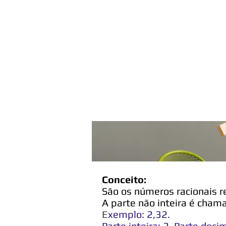
Menu
Conceito:
São os números racionais r
A parte não inteira é cham
E
xemplo: 2,32.
Parte inteira: 2. Parte deci