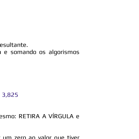
resultante.
la e somando os algorismos
: 3,825
 mesmo: RETIRA A VÍRGULA e
 um zero ao valor que tiver