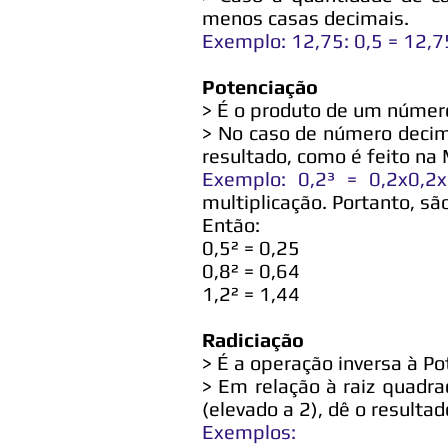
menos casas decimais.
Exemplo: 12,75: 0,5 = 12,7
Potenciação
> É o produto de um número
> No caso de número decim
resultado, como é feito na 
Exemplo: 0,2³ = 0,2x0,2
multiplicação. Portanto, sã
Então:
0,5² = 0,25
0,8² = 0,64
1,2² = 1,44
Radiciação
> É a operação inversa à P
> Em relação à raiz quadr
(elevado a 2), dê o resulta
Exemplos: