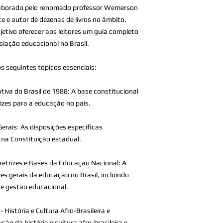
 elaborado pelo renomado professor Wemerson
te e autor de dezenas de livros no âmbito.
tivo oferecer aos leitores um guia completo
islação educacional no Brasil.
s seguintes tópicos essenciais:
tiva do Brasil de 1988: A base constitucional
rizes para a educação no país.
erais: As disposições específicas
 na Constituição estadual.
Diretrizes e Bases da Educação Nacional: A
zes gerais da educação no Brasil, incluindo
 e gestão educacional.
 História e Cultura Afro-Brasileira e
são da história e cultura afro-brasileira e