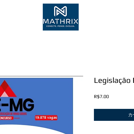
Inscr
Legislação 
価
R$7.00
格
カ