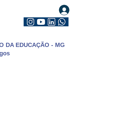
eva-se. Seja Mathrix
O DA EDUCAÇÃO - MG
gos