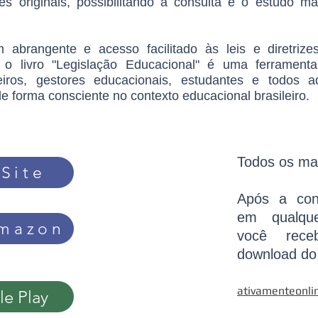
es originais, possibilitando a consulta e o estudo m
brangente e acesso facilitado às leis e diretrize
, o livro "Legislação Educacional" é uma ferramenta
eiros, gestores educacionais, estudantes e todos
e forma consciente no contexto educacional brasileiro.
Todos os mat
Site
Após a con
em qualque
Amazon
você rece
download do
ativamenteonl
e Play