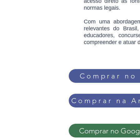
acesso direto às font
normas legais.
Com uma abordagem a
relevantes do Brasil
educadores, concurs
compreender e atuar d
Comprar no 
Comprar na 
Comprar no Googl