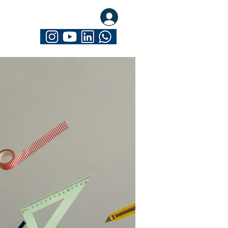
eva-se. Seja Mathrix