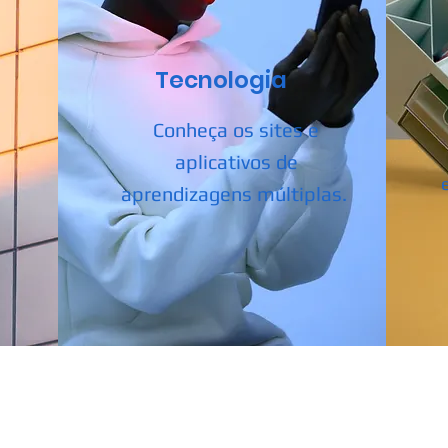
Tecnologia
Conheça os sites e
aplicativos de
aprendizagens múltiplas.