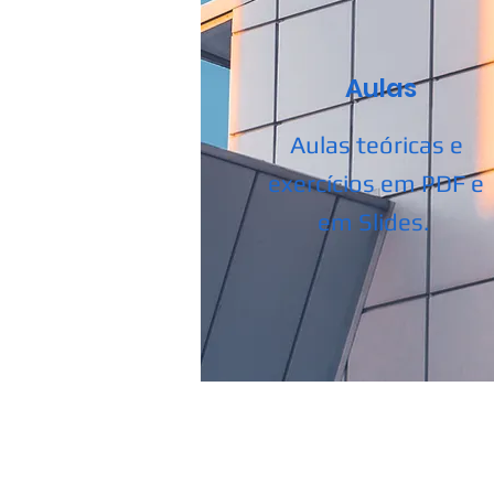
Aulas
Aulas teóricas e
exercícios em PDF e
em Slides.