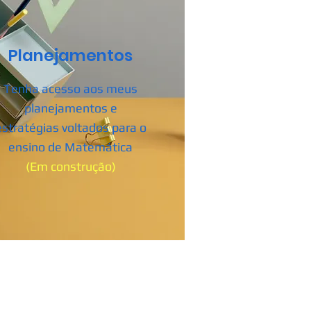
Planejamentos
Tenha acesso aos meus
planejamentos e
estratégias voltados para o
ensino de Matemática
(Em construção)