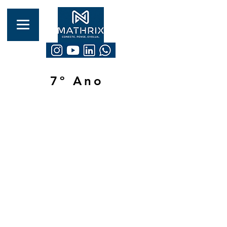
7º Ano