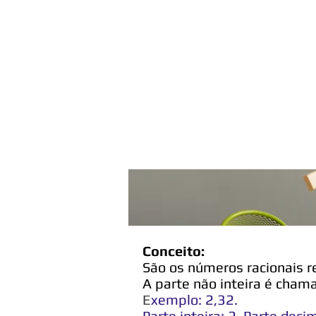
Menu
Conceito:
São os números racionais r
A parte não inteira é cham
E
xemplo: 2,32.
Parte inteira: 2. Parte deci