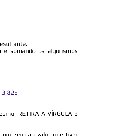
resultante.
la e somando os algorismos
: 3,825
 mesmo: RETIRA A VÍRGULA e
 um zero ao valor que tiver