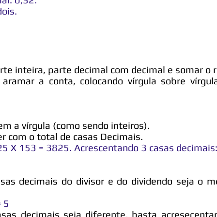
dois.
rte inteira, parte decimal com decimal e somar o 
 aramar a conta, colocando vírgula sobre vírgu
em a vírgula (como sendo inteiros).
er com o total de casas Decimais.
 25 X 153 = 3825. Acrescentando 3 casas decimais
asas decimais do divisor e do dividendo seja o
= 5
sas decimais seja diferente, basta acresecentar