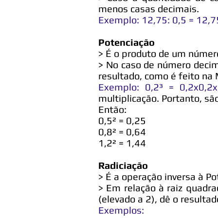
menos casas decimais.
Exemplo: 12,75: 0,5 = 12,7
Potenciação
> É o produto de um número
> No caso de número decim
resultado, como é feito na 
Exemplo: 0,2³ = 0,2x0,2
multiplicação. Portanto, sã
Então:
0,5² = 0,25
0,8² = 0,64
1,2² = 1,44
Radiciação
> É a operação inversa à P
> Em relação à raiz quadr
(elevado a 2), dê o resulta
Exemplos: