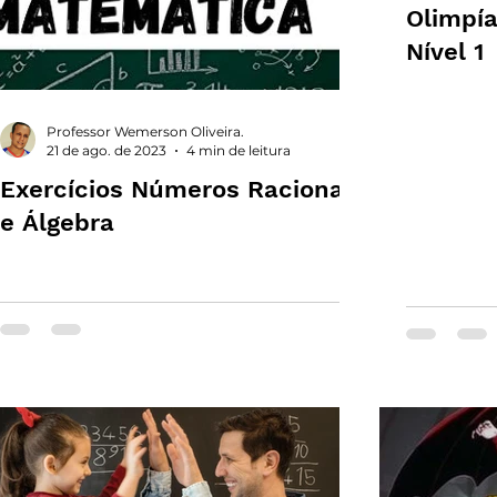
Olimpí
Nível 1
Professor Wemerson Oliveira.
21 de ago. de 2023
4 min de leitura
Exercícios Números Racionais
e Álgebra