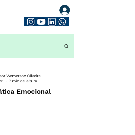
eva-se. Seja Mathrix
sor Wemerson Oliveira.
br.
2 min de leitura
tica Emocional