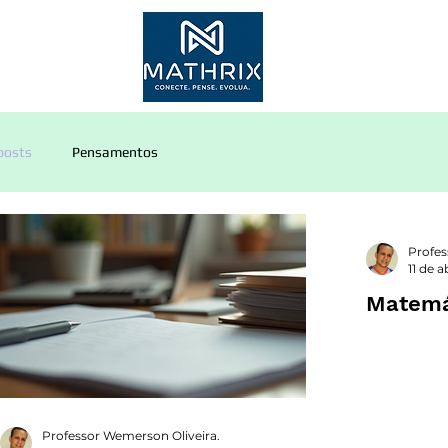
Inscr
posts
Pensamentos
Profes
11 de a
Matemá
Professor Wemerson Oliveira.