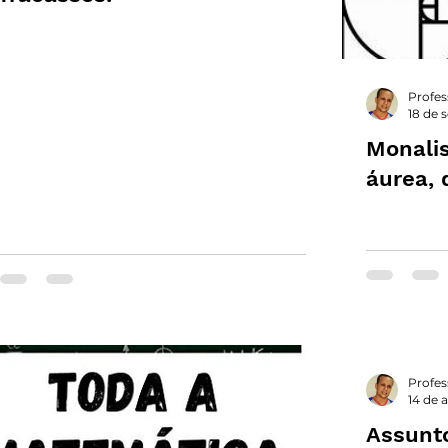
Profes
18 de 
Monali
áurea, 
Profes
14 de 
Assunto