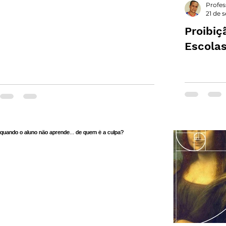
Profes
21 de 
Proibiç
Escola