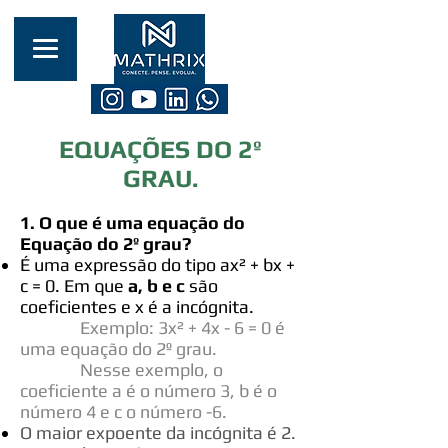
EQUAÇÕES DO 2º
GRAU.
1. O que é uma equação do
Equação do 2º grau?
É uma expressão do tipo ax² + bx +
c = 0. Em que
a, b e c
são
coeficientes e x é a incógnita.
Exemplo: 3x² + 4x - 6 = 0 é
uma equação do 2º grau. ​
Nesse exemplo, o
coeficiente a é o número 3, b é o
número 4 e c o número -6.
O maior expoente da incógnita é 2.