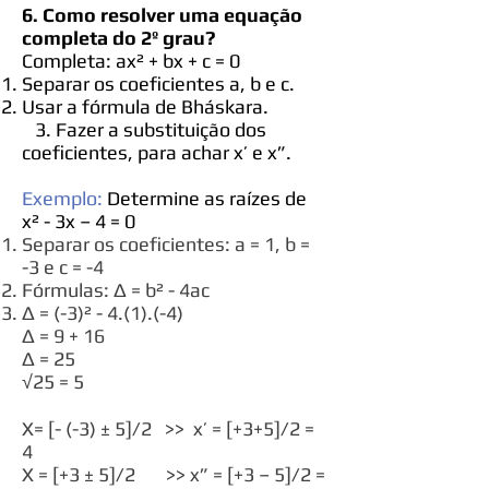
6. Como resolver uma equação
completa do 2º grau?
Completa: ax² + bx + c = 0
Separar os coeficientes a, b e c.
Usar a fórmula de Bháskara.
3. Fazer a substituição dos
coeficientes, para achar x’ e x”.
Exemplo:
Determine as raízes de
x² - 3x – 4 = 0
Separar os coeficientes: a = 1, b =
-3 e c = -4
Fórmulas: Δ = b² - 4ac
Δ = (-3)² - 4.(1).(-4)
Δ = 9 + 16
Δ = 25
√25 = 5
X= [- (-3) ± 5]/2 >> x’ = [+3+5]/2 =
4
X = [+3 ± 5]/2 >> x” = [+3 – 5]/2 =