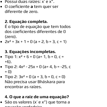
Possui duas raízes: x’ e x”.
O coeficiente
a
tem quer ser
diferente de zero.
2.
Equação completa.
É o tipo de equação que tem todos
dos coeficientes diferentes de 0
(zero).
2x² + 3x + 1 = 0 (a = 2, b = 3, c = 1)
3. Equações incompletas.
Tipo 1: x² + 6 = 0 (a= 1, b = 0, c =
+6).
Tipo 2: 4x² - 25x = 0 (a= 4, b = -25, c
= 0)
Tipo 2: 3x² = 0 (a = 3, b = 0, c = 0)
Não precisa usar Bháskara para
encontrar as raízes.
4. O que a raiz de uma equação?
São os valores (x’ e x”) que torna a
equação verdadeira.