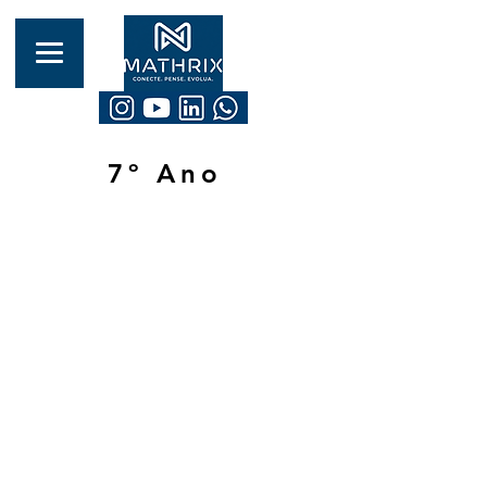
7º Ano